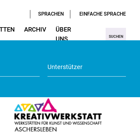
SPRACHEN
EINFACHE SPRACHE
TTEN
ARCHIV
ÜBER
SUCHEN
UNS
ter/Sprachen
ter/Sprachen
ojekt Nine
Wissenschaften
Wissenschaften
rmular
View
Unterstützer
te