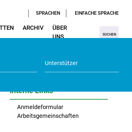
SPRACHEN
EINFACHE SPRACHE
TTEN
ARCHIV
ÜBER
SUCHEN
UNS
ter/Sprachen
ter/Sprachen
ojekt Nine
Wissenschaften
Wissenschaften
rmular
View
Unterstützer
te
Interne Links
Anmeldeformular
Arbeitsgemeinschaften