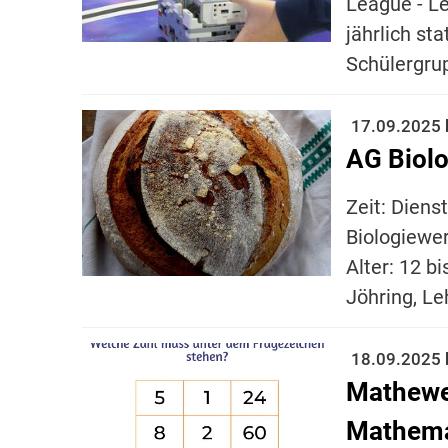
League - L
jährlich st
Schülergrup
17.09.2025 
AG Biolo
Zeit: Diens
Biologiewer
Alter: 12 b
Jöhring, Leh
18.09.2025 
Mathewer
Mathema