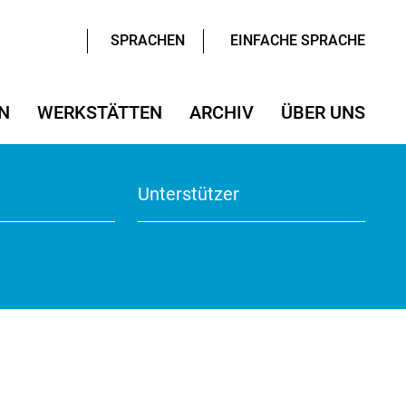
SPRACHEN
EINFACHE SPRACHE
N
WERKSTÄTTEN
ARCHIV
ÜBER UNS
SUCHEN
rmular
ter/Sprachen
ter/Sprachen
ojekt Nine
Wissenschaften
Wissenschaften
Unterstützer
te
View