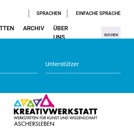
SPRACHEN
EINFACHE SPRACHE
TTEN
ARCHIV
ÜBER
SUCHEN
UNS
ter/Sprachen
ter/Sprachen
ojekt Nine
Wissenschaften
Wissenschaften
rmular
View
Unterstützer
te