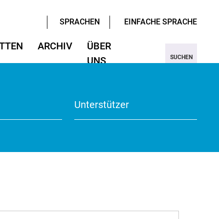
SPRACHEN
EINFACHE SPRACHE
TTEN
ARCHIV
ÜBER
SUCHEN
UNS
ter/Sprachen
ter/Sprachen
ojekt Nine
Wissenschaften
Wissenschaften
rmular
View
Unterstützer
te