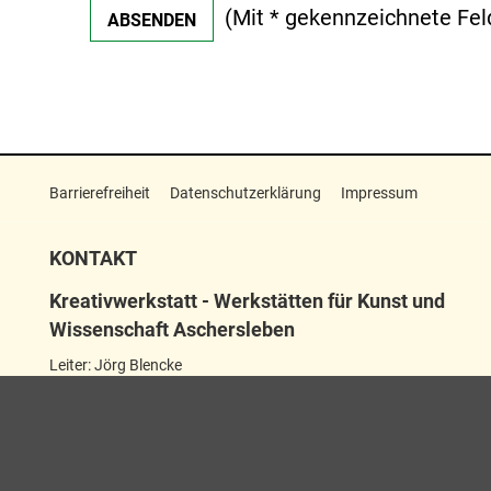
(Mit
*
gekennzeichnete Felde
Barrierefreiheit
Datenschutzerklärung
Impressum
KONTAKT
Kreativwerkstatt - Werkstätten für Kunst und
Wissenschaft Aschersleben
Leiter: Jörg Blencke
Wilhelmstraße 21–23
06449 Aschersleben
+49 3473 22511311
kreativwerkstatt@aschersleben.de