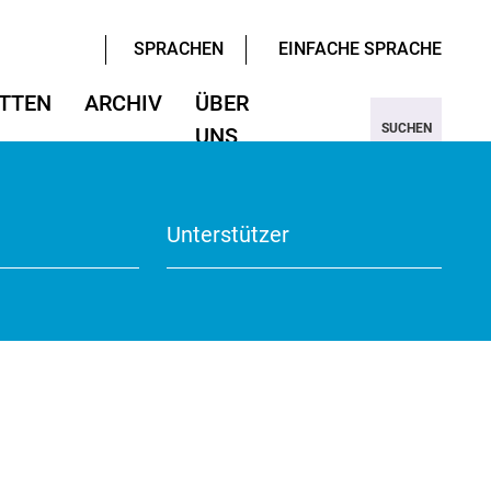
SPRACHEN
EINFACHE SPRACHE
TTEN
ARCHIV
ÜBER
SUCHEN
UNS
ter/Sprachen
ter/Sprachen
ojekt Nine
Wissenschaften
Wissenschaften
rmular
View
Unterstützer
te