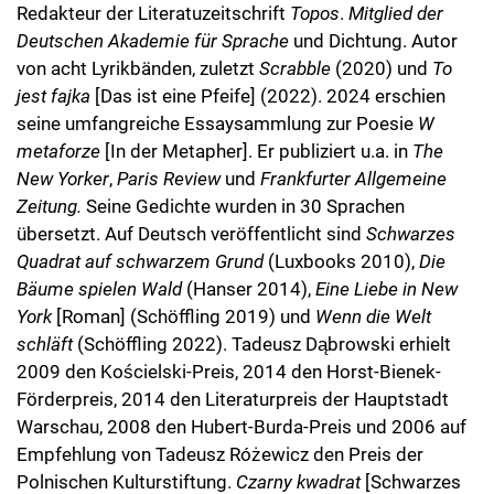
Redakteur der Literatuzeitschrift
Topos
.
Mitglied der
Deutschen Akademie für Sprache
und Dichtung. Autor
von acht Lyrikbänden, zuletzt
Scrabble
(2020) und
To
jest fajka
[Das ist eine Pfeife] (2022). 2024 erschien
seine umfangreiche Essaysammlung zur Poesie
W
metaforze
[In der Metapher]. Er publiziert u.a. in
The
New Yorker
,
Paris Review
und
Frankfurter Allgemeine
Zeitung.
Seine Gedichte wurden in 30 Sprachen
übersetzt. Auf Deutsch veröffentlicht sind
Schwarzes
Quadrat auf schwarzem Grund
(Luxbooks 2010),
Die
Bäume spielen Wald
(Hanser 2014),
Eine Liebe in New
York
[Roman] (Schöffling 2019) und
Wenn die Welt
schläft
(Schöffling 2022). Tadeusz Dąbrowski erhielt
2009 den Kościelski-Preis, 2014 den Horst-Bienek-
Förderpreis, 2014 den Literaturpreis der Hauptstadt
Warschau, 2008 den Hubert-Burda-Preis und 2006 auf
Empfehlung von Tadeusz Różewicz den Preis der
Polnischen Kulturstiftung.
Czarny kwadrat
[Schwarzes